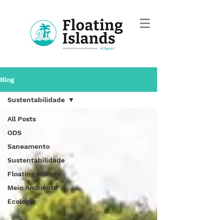
Blog
Sustentabilidade
All Posts
ODS
Saneamento
Sustentabilidade
Floating Islands
Meio Ambiente
Ecologia