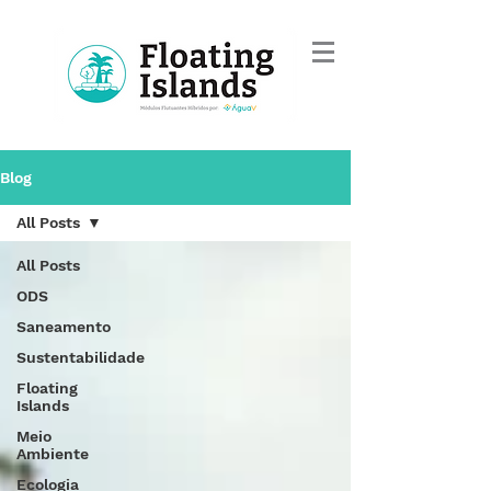
Blog
All Posts
All Posts
ODS
Saneamento
Sustentabilidade
Floating
Islands
Meio
Ambiente
Ecologia