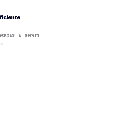
iciente
etapas a serem 
o: