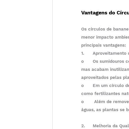
Vantagens do Círc
Os círculos de banane
menor impacto ambien
principais vantagens:
1.	Aproveitamento
o	Os sumidouros convencionais têm como principal função a infiltração de efluentes no solo, 
mas acabam inutilizan
aproveitados pelas pl
o	Em um círculo de bananeiras, os nutrientes presentes no esgoto doméstico tratado servem 
como fertilizantes na
o	 Além de remover o excesso de nutrientes do esgoto e evitar a contaminação do solo e 
águas, as plantas se 
2.	Melhoria da Qu