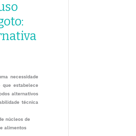
 uso
goto:
rnativa
uma necessidade 
 que estabelece 
dos alternativos 
bilidade técnica 
de núcleos de 
e alimentos 