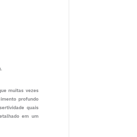
.
que muitas vezes 
imento profundo 
rtividade quais 
detalhado em um 