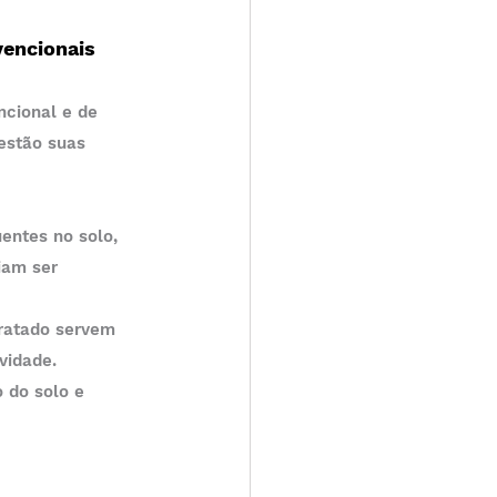
vencionais
cional e de 
estão suas 
iam ser 
vidade.