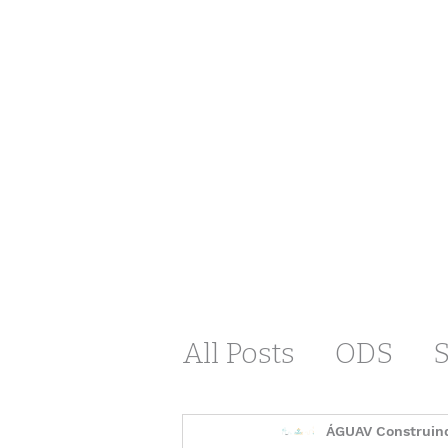
All Posts
ODS
Meio Ambiente
ÁGUAV Construind