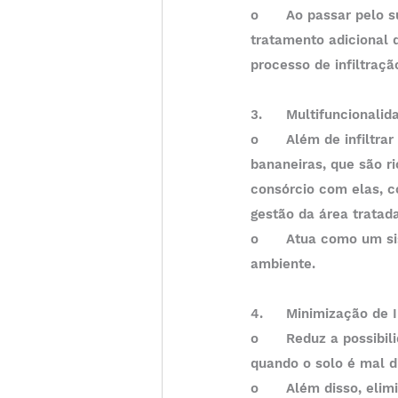
o	Ao passar pelo substrato bioativo e pelas raízes das plantas, o efluente sofre um pré-
tratamento adicional q
processo de infiltraçã
3.	Multifuncionalid
o	Além de infiltrar o esgoto doméstico, o sistema também é responsável pela produção de 
bananeiras, que são r
consórcio com elas, c
gestão da área tratada
o	Atua como um sistema paisagístico, integrando o tratamento de esgoto à estética natural do 
ambiente.
4.	Minimização de
o	Reduz a possibilidade de saturação e mau cheiro, comuns em sumidouros convencionais 
quando o solo é mal d
o	Além disso, elimina a atração de vetores (moscas, roedores) que podem ser um problema 