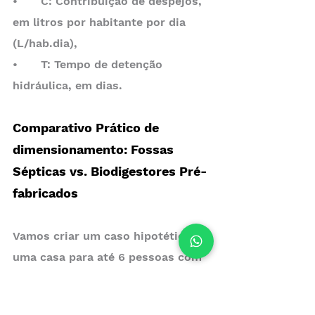
•	C: Contribuição de despejos, 
em litros por habitante por dia 
(L/hab.dia), 
•	T: Tempo de detenção 
hidráulica, em dias.
Comparativo Prático de 
dimensionamento: Fossas 
Sépticas vs. Biodigestores Pré-
fabricados
Vamos criar um caso hipotético de 
uma casa para até 6 pessoas com 
padrão de consumo médio (130 
Litros/hab.dia), o que nos dá uma 