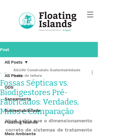
Post
All Posts
ÁGUAV Construindo Sustentabilidade
All Posts
5 min de leitura
Fossas Sépticas vs.
ODS
Biodigestores Pré-
Saneamento
Fabricados: Verdades,
Mitos e Comparação
Sustentabilidade
Você sabia que o dimensionamento 
Floating Islands
correto de sistemas de tratamento 
Meio Ambiente